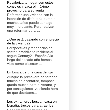
Revaloriza tu hogar con estos
consejos y saca el máximo
provecho para su venta
Reformar una vivienda con la
intención de disfrutarla durante
muchos años puede ser algo
muy interesante. Pero realizar
una reformar para au...
¿Qué está pasando con el precio
de la vivienda?
Perspectivas y tendencias del
sector inmobiliario residencial
según Century21 España A lo
largo del pasado año hemos
visto como el sector ...
En busca de una casa de lujo
Aunque la primavera ha tardado
mucho en asentarse, tampoco
queda mucho para el verano, y,
por consiguiente, va siendo hora
de que decidamo...
Los extranjeros buscan casa en
España, trucos para atraerlos
Hace un par de meses en