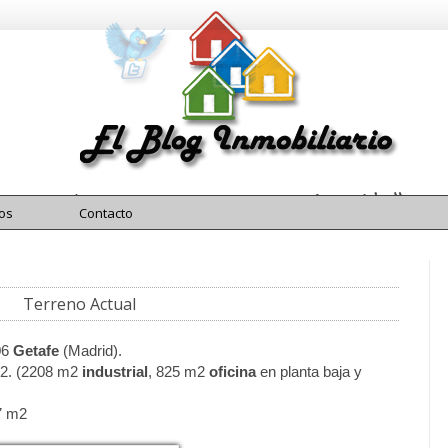
El Blog Inmobiliario
Blog Inmobiliario
os
Contacto
Terreno Actual
06
Getafe
(Madrid).
m2. (2208 m2
industrial
, 825 m2
oficina
en planta baja y
7 m2