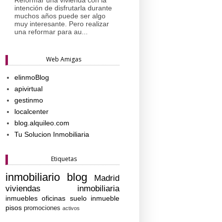
intención de disfrutarla durante
muchos años puede ser algo
muy interesante. Pero realizar
una reformar para au...
Web Amigas
elinmoBlog
apivirtual
gestinmo
localcenter
blog.alquileo.com
Tu Solucion Inmobiliaria
Etiquetas
inmobiliario
blog
Madrid
viviendas
inmobiliaria
inmuebles
oficinas
suelo
inmueble
pisos
promociones
activos