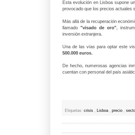
Esta evolución en Lisboa supone u
provocado que los precios actuales s
Más allá de la recuperación económic
llamado
"visado de oro"
, instru
inversión extranjera.
Una de las vías para optar este v
500.000 euros.
De hecho, numerosas agencias inmo
cuentan con personal del país asiáti
Etiquetas:
crisis
,
Lisboa
,
precio
,
secto