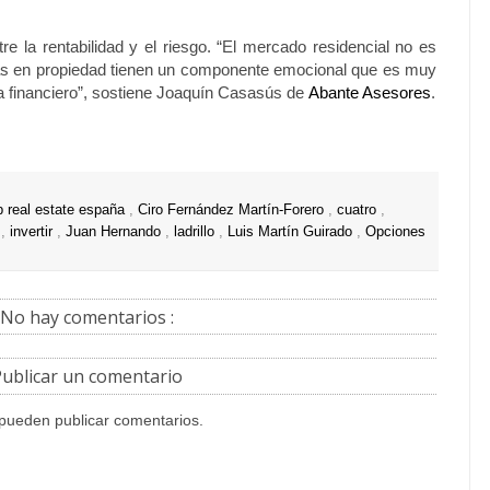
tre la rentabilidad y el riesgo. “El mercado residencial no es
as en propiedad tienen un componente emocional que es muy
ista financiero”, sostiene Joaquín Casasús de
Abante Asesores
.
p real estate españa
,
Ciro Fernández Martín-Forero
,
cuatro
,
s
,
invertir
,
Juan Hernando
,
ladrillo
,
Luis Martín Guirado
,
Opciones
No hay comentarios :
ublicar un comentario
 pueden publicar comentarios.