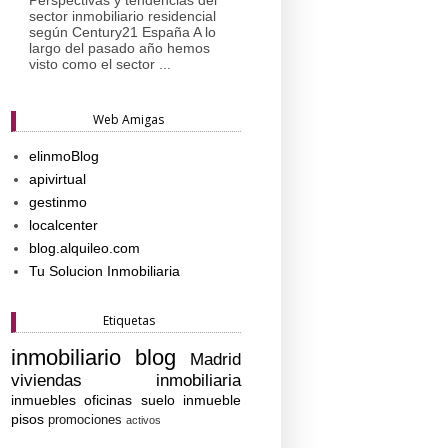
sector inmobiliario residencial
según Century21 España A lo
largo del pasado año hemos
visto como el sector ...
Web Amigas
elinmoBlog
apivirtual
gestinmo
localcenter
blog.alquileo.com
Tu Solucion Inmobiliaria
Etiquetas
inmobiliario
blog
Madrid
viviendas
inmobiliaria
inmuebles
oficinas
suelo
inmueble
pisos
promociones
activos