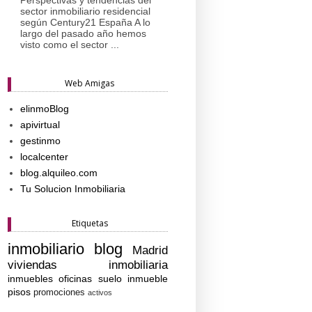
sector inmobiliario residencial
según Century21 España A lo
largo del pasado año hemos
visto como el sector ...
Web Amigas
elinmoBlog
apivirtual
gestinmo
localcenter
blog.alquileo.com
Tu Solucion Inmobiliaria
Etiquetas
inmobiliario
blog
Madrid
viviendas
inmobiliaria
inmuebles
oficinas
suelo
inmueble
pisos
promociones
activos