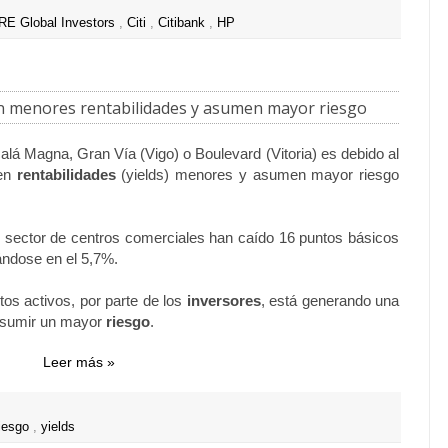
E Global Investors
,
Citi
,
Citibank
,
HP
n menores rentabilidades y asumen mayor riesgo
alá Magna, Gran Vía (Vigo) o Boulevard (Vitoria) es debido al
gen
rentabilidades
(yields) menores y asumen mayor riesgo
el sector de centros comerciales han caído 16 puntos básicos
uándose en el 5,7%.
os activos, por parte de los
inversores
, está generando una
 asumir un mayor
riesgo
.
Leer más »
riesgo
,
yields