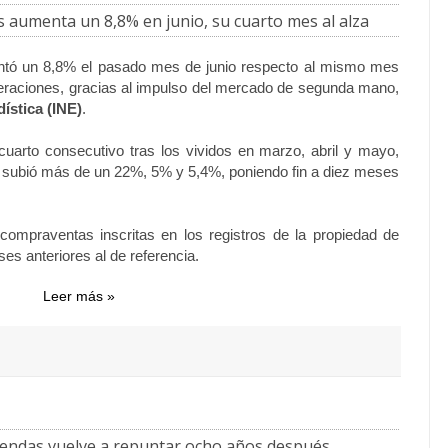
 aumenta un 8,8% en junio, su cuarto mes al alza
tó un 8,8% el pasado mes de junio respecto al mismo mes
peraciones, gracias al impulso del mercado de segunda mano,
dística (INE)
.
 cuarto consecutivo tras los vividos en marzo, abril y mayo,
 subió más de un 22%, 5% y 5,4%, poniendo fin a diez meses
ompraventas inscritas en los registros de la propiedad de
ses anteriores al de referencia.
Leer más »
s
viendas vuelve a repuntar ocho años después