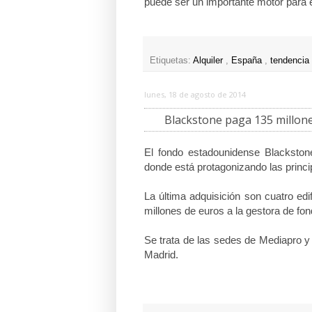
puede ser un importante motor para e
Etiquetas:
Alquiler
,
España
,
tendencia
lunes, 18 de agosto de 2014
Blackstone paga 135 millone
El fondo estadounidense Blackston
donde está protagonizando las princ
La última adquisición son cuatro ed
millones de euros a la gestora de f
Se trata de las sedes de Mediapro y
Madrid.