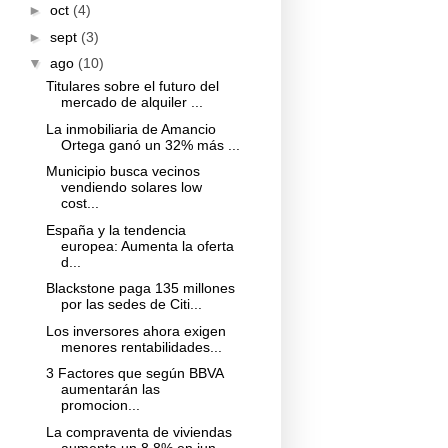
►
oct
(4)
►
sept
(3)
▼
ago
(10)
Titulares sobre el futuro del
mercado de alquiler ...
La inmobiliaria de Amancio
Ortega ganó un 32% más ...
Municipio busca vecinos
vendiendo solares low
cost...
España y la tendencia
europea: Aumenta la oferta
d...
Blackstone paga 135 millones
por las sedes de Citi...
Los inversores ahora exigen
menores rentabilidades...
3 Factores que según BBVA
aumentarán las
promocion...
La compraventa de viviendas
aumenta un 8,8% en jun...